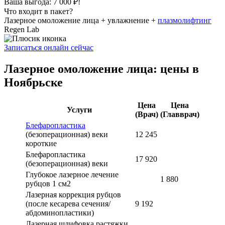
Ваша выгода: 7 000 ₽!
Что входит в пакет?
Лазерное омоложение лица + увлажнение +
плазмолифтинг
Regen Lab
Записаться онлайн сейчас
Лазерное омоложение лица: цены в
Ноябрьске
Цена
Цена
Услуги
(Врач)
(Главврач)
Блефаропластика
(безоперационная) веки
12 245
короткие
Блефаропластика
17 920
(безоперационная) веки
Глубокое лазерное лечение
1 880
рубцов 1 см2
Лазерная коррекция рубцов
(после кесарева сечения/
9 192
абдоминопластики)
Лазерная шлифовка растяжки