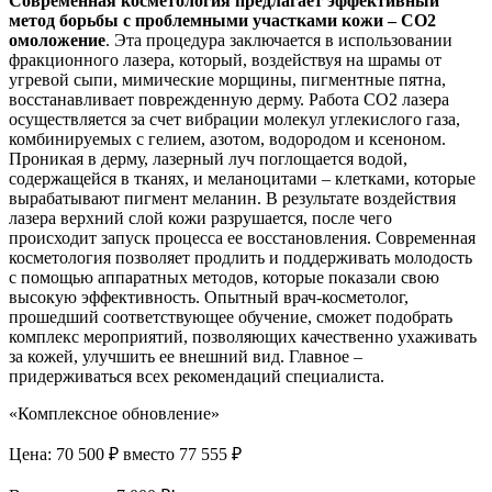
Современная косметология предлагает эффективный
метод борьбы с проблемными участками кожи – СО2
омоложение
. Эта процедура заключается в использовании
фракционного лазера, который, воздействуя на шрамы от
угревой сыпи, мимические морщины, пигментные пятна,
восстанавливает поврежденную дерму. Работа CO2 лазера
осуществляется за счет вибрации молекул углекислого газа,
комбинируемых с гелием, азотом, водородом и ксеноном.
Проникая в дерму, лазерный луч поглощается водой,
содержащейся в тканях, и меланоцитами – клетками, которые
вырабатывают пигмент меланин. В результате воздействия
лазера верхний слой кожи разрушается, после чего
происходит запуск процесса ее восстановления. Современная
косметология позволяет продлить и поддерживать молодость
с помощью аппаратных методов, которые показали свою
высокую эффективность. Опытный врач-косметолог,
прошедший соответствующее обучение, сможет подобрать
комплекс мероприятий, позволяющих качественно ухаживать
за кожей, улучшить ее внешний вид. Главное –
придерживаться всех рекомендаций специалиста.
«Комплексное обновление»
Цена: 70 500 ₽
вместо 77 555 ₽