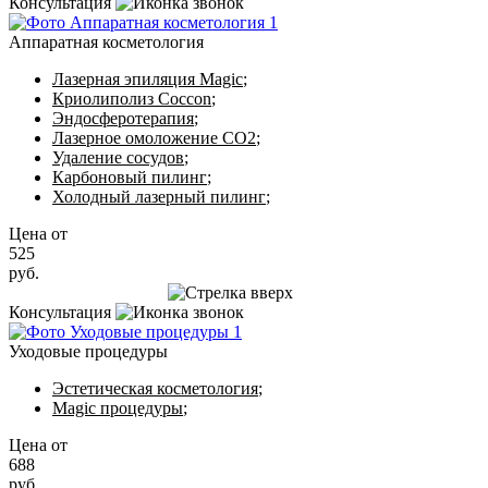
Консультация
Аппаратная косметология
Лазерная эпиляция Magic
;
Криолиполиз Coccon
;
Эндосферотерапия
;
Лазерное омоложение CO2
;
Удаление сосудов
;
Карбоновый пилинг
;
Холодный лазерный пилинг
;
Цена от
525
руб.
Записаться на приём
Консультация
Уходовые процедуры
Эстетическая косметология
;
Magic процедуры
;
Цена от
688
руб