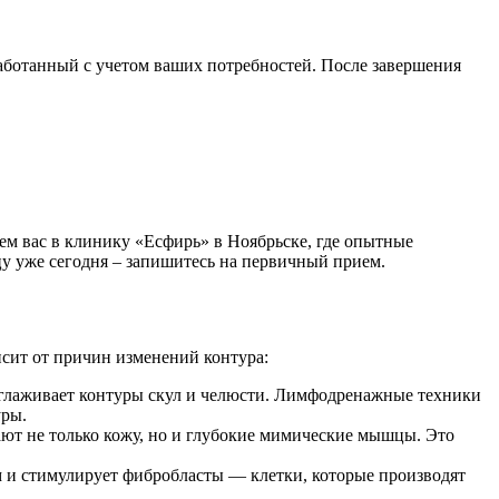
работанный с учетом ваших потребностей. После завершения
м вас в клинику «Есфирь» в Ноябрьске, где опытные
у уже сегодня – запишитесь на первичный прием.
исит от причин изменений контура:
сглаживает контуры скул и челюсти. Лимфодренажные техники
уры.
ют не только кожу, но и глубокие мимические мышцы. Это
м и стимулирует фибробласты — клетки, которые производят