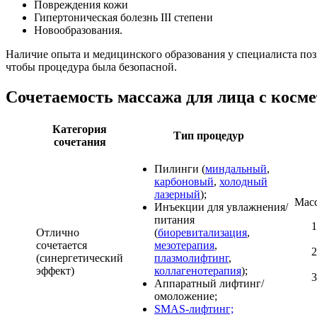
Повреждения кожи
Гипертоническая болезнь III степени
Новообразования.
Наличие опыта и медицинского образования у специалиста поз
чтобы процедура была безопасной.
Сочетаемость массажа для лица с косм
Категория
Тип процедур
сочетания
Пилинги (
миндальный
,
карбоновый
,
холодный
лазерный
);
Масс
Инъекции для увлажнения/
питания
Отлично
(
биоревитализация
,
сочетается
мезотерапия
,
(синергетический
плазмолифтинг
,
эффект)
коллагенотерапия
);
Аппаратный лифтинг/
омоложение;
SMAS-лифтинг;