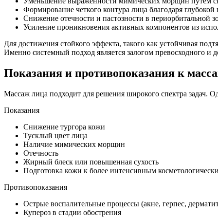
Уменьшение выраженности мимических морщин путем сн
Формирование четкого контура лица благодаря глубокой
Снижение отечности и пастозности в периорбитальной зон
Усиление проникновения активных компонентов из испо
Для достижения стойкого эффекта, такого как устойчивая под
Именно системный подход является залогом превосходного и д
Показания и противопоказания к масс
Массаж лица подходит для решения широкого спектра задач. О
Показания
Снижение тургора кожи
Тусклый цвет лица
Наличие мимических морщин
Отечность
Жирный блеск или повышенная сухость
Подготовка кожи к более интенсивным косметологическ
Противопоказания
Острые воспалительные процессы (акне, герпес, дерматит
Купероз в стадии обострения