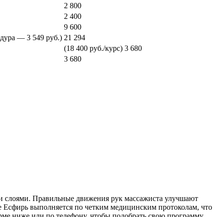
2 800
2 400
9 600
дура — 3 549 руб.)
21 294
(18 400 руб./курс)
3 680
3 680
ми слоями. Правильные движения рук массажиста улучшают
 Есфирь выполняется по четким медицинским протоколам, что
орме ниже или по телефону, чтобы подобрать свою программу