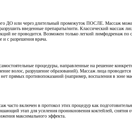
го ДО или через длительный промежуток ПОСЛЕ. Массаж може
разрушить введенные препараты/нити. Классический массаж лиц
кций не проводится. Возможен только легкий лимфодренаж по 
е и с разрешения врача.
самостоятельные процедуры, направленные на решение конкрет
ление волос, разрушение образований). Массаж лица проводится
 нет прямых противопоказаний (например, воспаления в зоне ма
аж часто включен в протокол этих процедур как подготовитель
ршающий этап для усиления проникновения коктейлей, снятия о
ижения максимального эффекта.