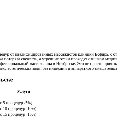
оцедур от квалифицированных массажистов клиники Есфирь, с о
ожа потеряла свежесть, а утренние отеки проходят слишком мед
офессиональный массаж лица в Ноябрьске. Это не просто приятн
екс эстетических задач без инъекций и аппаратного вмешательст
рьске
Услуги
с 5 процедур -5%)
с 10 процедур -10%)
с 15 процедур -15%)