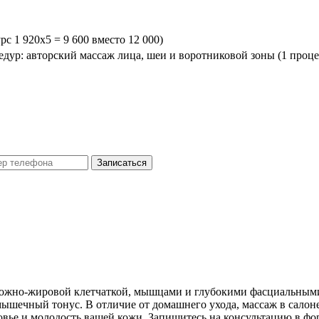
с 1 920х5 = 9 600 вместо 12 000)
дур: авторский массаж лица, шеи и воротниковой зоны (1 проце
Записаться
одкожно-жировой клетчаткой, мышцами и глубокими фасциальны
ечный тонус. В отличие от домашнего ухода, массаж в салоне
ровье и молодость вашей кожи. Запишитесь на консультацию в ф