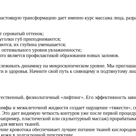
о настоящую трансформацию дает именно курс массажа лица, раз
т сероватый оттенок;
 уголки губ приподнимаются;
аются, их глубина уменьшается;
я оптимального уровня увлажненности;
то является профилактикой образования новых заломов.
слеживать динамику на микроскопическом уровне. Мы приглашае
и и здоровья. Начните свой путь к сияющему и подтянутому лиц
естественный, физиологичный «лифтинг». Его эффективность зав
 лимфы и межклеточной жидкости создает ощущение «тяжести», 
. Это дает видимую четкость контуров уже после первой процед
апример, пластический или скульптурный массаж) прорабатыва
для мягких тканей.
ение кровотока обеспечивает лучшее питание тканей кислородо
 кожи в долгосрочной перспективе.