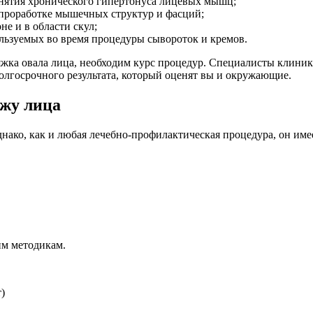
ятия хронического гипертонуса лицевых мышц;
 проработке мышечных структур и фасций;
е и в области скул;
льзуемых во время процедуры сывороток и кремов.
тяжка овала лица, необходим курс процедур. Специалисты клини
олгосрочного результата, который оценят вы и окружающие.
ажу лица
днако, как и любая лечебно-профилактическая процедура, он им
им методикам.
)