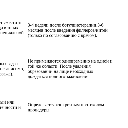
т сместить
3-4 недели после ботулинотерапии.3-6
а в зонах
месяцев после введения филлеров/нитей
специальной
(только по согласованию с врачом).
Не применяются одновременно на одной и
ных задач
той же области. После удаления
 независимо,
образований на лице необходимо
ссажа).
дождаться полного заживления.
ный или
Определяется конкретным протоколом
течности и
процедуры