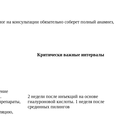
ог на консультации обязательно соберет полный анамнез,
Критически важные интервалы
ение
.
2 недели после инъекций на основе
препараты,
гиалуроновой кислоты. 1 неделя после
срединных пилингов
ляцию,