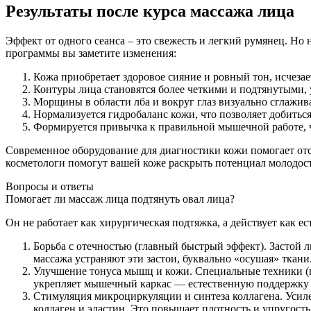
Результаты после курса массажа лица
Эффект от одного сеанса – это свежесть и легкий румянец. Н
программы вы заметите изменения:
Кожа приобретает здоровое сияние и ровный тон, исчезае
Контуры лица становятся более четкими и подтянутыми,
Морщины в области лба и вокруг глаз визуально сглажив
Нормализуется гидробаланс кожи, что позволяет добитьс
Формируется привычка к правильной мышечной работе, ч
Современное оборудование для диагностики кожи помогает от
косметологи помогут вашей коже раскрыть потенциал молодост
Вопросы и ответы
Помогает ли массаж лица подтянуть овал лица?
Он не работает как хирургическая подтяжка, а действует как 
Борьба с отечностью (главный быстрый эффект). Застой
массажа устраняют эти застои, буквально «осушая» ткани
Улучшение тонуса мышц и кожи. Специальные техники (н
укрепляет мышечный каркас — естественную поддержку 
Стимуляция микроциркуляции и синтеза коллагена. Усил
коллаген и эластин. Это повышает плотность и упругость