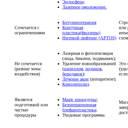
Эндосфера;
Лазерное омоложение.
Ботулинотерапия
Стро
Сочетается с
Контурная
или 
ограничениями
пластика(филлеры)
инъе
Нитевой лифтинг (APTOS)
схем
Лазерная и фотоэпиляция
(лица, бикини, подмышек);
Не сочетается
Удаление новообразований
Это 
(разные зоны
(
папиллом
,
родинок
,
(уда
воздействия)
бородавок
);
если
Лечение акне
(аппаратное);
Криолиполиз
.
Является
Magic процедуры
;
Масс
подготовкой или
Безоперационная
заве
частью
блефаропластика
;
дост
процедуры
Уходовые программы.